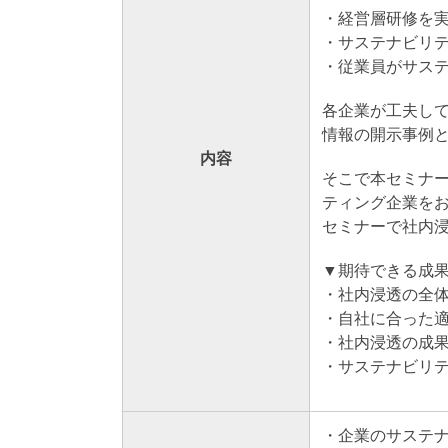
・経営層研修を
・サステナビリ
・従業員がサス
各企業が工夫し
情報の開示事例
内容
そこで本セミナ
ティング企業を
セミナーで社内
▼期待できる成
・社内浸透の全
・自社に合った
・社内浸透の成
・サステナビリ
・企業のサステ