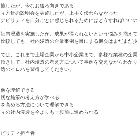
実施したが、今なお後ろ向きである
ティ方針の説明会を実施したが、上手く伝わらなかった
テナビリティを自分ごとに感じられるためにはどうすればいい
て社内浸透を実施したが、成果が得られないという悩みを抱え
と比較しても、社内浸透の企業事例を目にする機会はまだまだ
ーでは、これまで上場企業から中小企業まで、多様な業種の企
お招きして、社内浸透の考え方について事例を交えながらわか
浸透のイロハを習得してください。
果
体像を理解できる
適切な施策の考え方が学べる
果を高める方法について理解できる
ティの社内浸透を今よりも一歩前に進められる
ナビリティ担当者