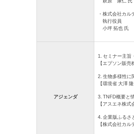
萩原 康仁 氏
・株式会社カル
執行役員
小坪 拓也 氏
1. セミナー主
【エプソン販売株
2. 生物多様性
【環境省 大澤 隆
アジェンダ
3. TNFD概要
【アスエネ株式
4. 企業版ふる
【株式会社カルテ