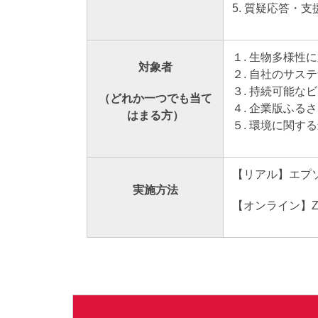
5. 質疑応答・
１. 生物多様性
対象者
２. 自社のサス
３. 持続可能な
（どれか一つでも当て
４. 企業版ふる
はまる方）
５. 環境に関す
【リアル】エプ
実施方法
【オンライン】Z