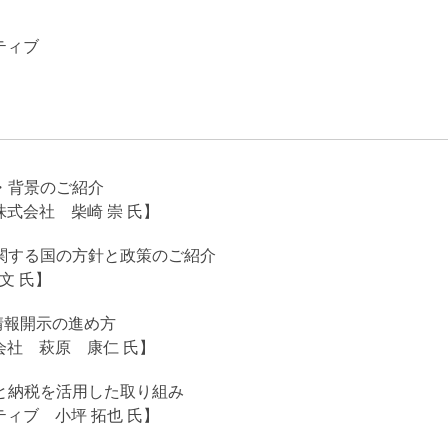
ティブ
旨・背景のご紹介
式会社 柴崎 崇 氏】
に関する国の方針と政策のご紹介
文 氏】
と情報開示の進め方
会社 萩原 康仁 氏】
さと納税を活用した取り組み
ィブ 小坪 拓也 氏】